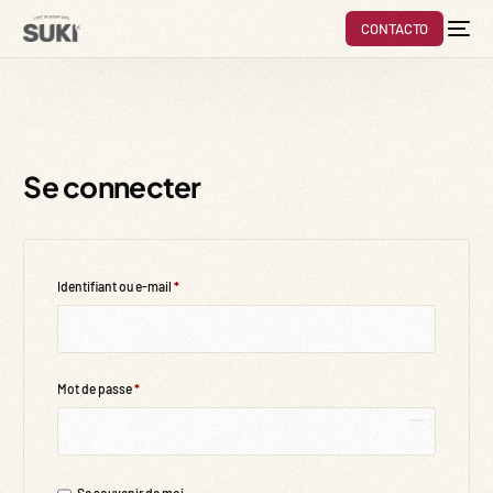
CONTACTO
Se connecter
Identifiant ou e-mail
*
Mot de passe
*
Se souvenir de moi