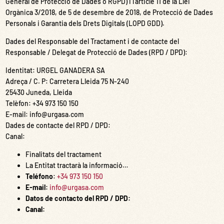
General de Protecció de Dades o RGPD) i l’article 11 de la Llei
Orgànica 3/2018, de 5 de desembre de 2018, de Protecció de Dades
Personals i Garantia dels Drets Digitals (LOPD GDD).
Dades del Responsable del Tractament i de contacte del
Responsable / Delegat de Protecció de Dades (RPD / DPD):
Identitat: URGEL GANADERA SA
Adreça / C. P: Carretera Lleida 75 N-240
25430 Juneda, Lleida
Telèfon: +34 973 150 150
E-mail: info@urgasa.com
Dades de contacte del RPD / DPD:
Canal:
Finalitats del tractament
La Entitat tractarà la informació…
Teléfono
:
+34 973 150 150
E-mail:
info@urgasa.com
Datos de contacto del RPD / DPD:
Canal: