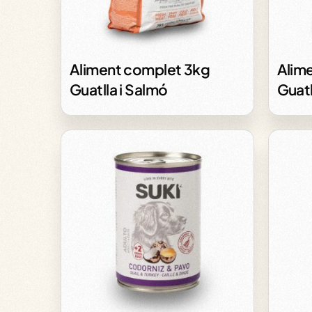
Aliment complet 3kg
Alim
Guatlla i Salmó
Guatll