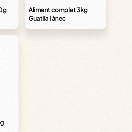
20g
Aliment complet 3kg
Guatlla i ànec
0g