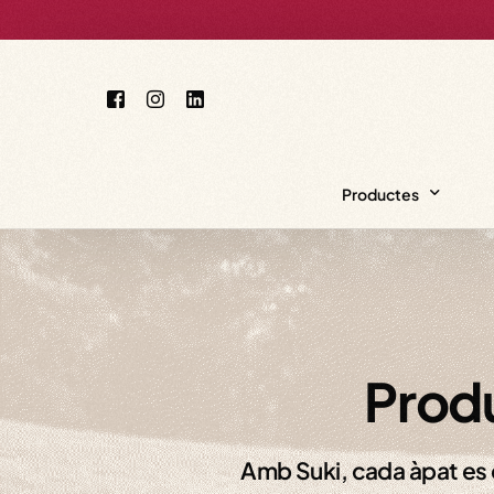
Productes
Productes Gos
Productes Gat
Produ
Amb Suki, cada àpat es c