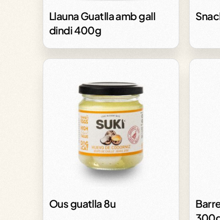
Llauna Guatlla amb gall
Snac
dindi 400g
Ous guatlla 8u
Barre
300