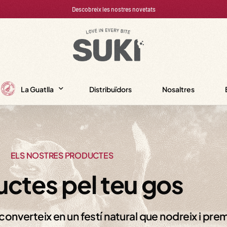
La Guatlla
Distribuïdors
Nosaltres
Beneficis de la guatlla per a gossos
Carn de guatlla per a gossos
ELS NOSTRES PRODUCTES
Carn de guatlla per a gats
ctes pel teu gos
onverteix en un festí natural que nodreix i prem