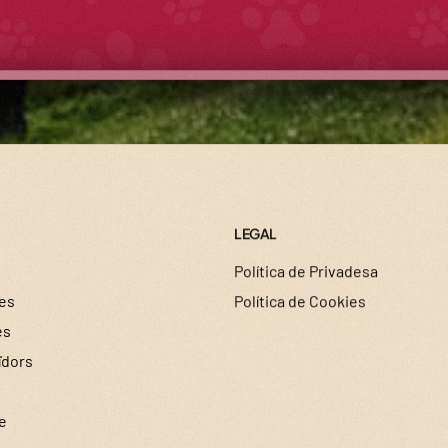
LEGAL
Política de Privadesa
es
Política de Cookies
es
ïdors
e