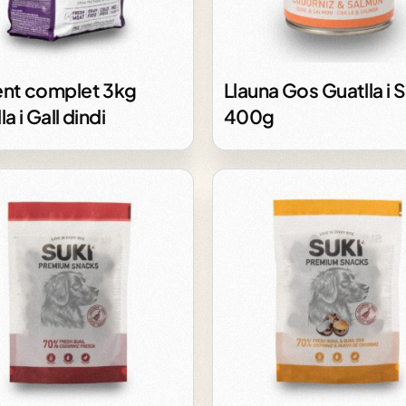
ent complet 3kg
Llauna Gos Guatlla i 
a i Gall dindi
400g