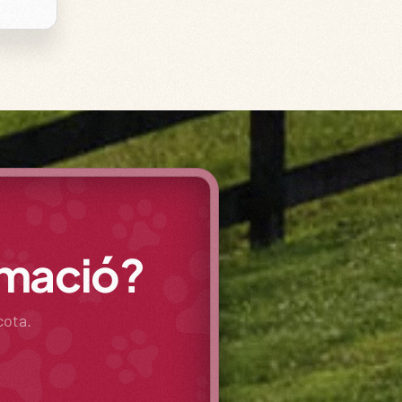
rmació?
cota.